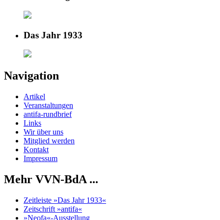
Das Jahr 1933
Navigation
Artikel
Veranstaltungen
antifa-rundbrief
Links
Wir über uns
Mitglied werden
Kontakt
Impressum
Mehr VVN-BdA ...
Zeitleiste »Das Jahr 1933«
Zeitschrift »antifa«
»Neofa«-Ausstellung