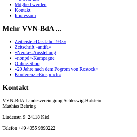
Mitglied werden
Kontakt
Impressum
Mehr VVN-BdA ...
Zeitleiste »Das Jahr 1933«
Zeitschrift »antifa«
»Neofa«-Ausstellung
»nonpd«-Kampagne
Online-Shop
»20 Jahre nach dem Pogrom von Rostock«
Konferenz »Einspruch«
Kontakt
VVN-BdA Landesvereinigung Schleswig-Holstein
Matthias Behring
Lindenstr. 9, 24118 Kiel
Telefon +49 4355 9893222