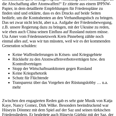
die Abschaffung aller Atomwaffen!“ Er zitierte aus einem IPPNW-
Papier, in dem detaillierte Empfehlungen für Friedenspläne zu
finden sind und erklärte, dass es des Drucks auf beide Seiten
bedürfe, um die Kontrahenten an den Verhandlungstisch zu bringen.
Das sei zwar nicht leicht, aber u.a. Aufgabe der Friedensbewegung,
z.B. unsere Regierung dazu zu bringen, mit der Ukraine zu reden,
wie eben auch China seinen Einfluss auf Russland nutzen müsse.
Uta Amer vom Friedensnetzwerk Kreis Pinneberg zählte noch
einmal alles auf, was wir tun müssten, weil wir es der kommenden
Generation schulden:
Keine Waffenlieferungen in Krisen- und Kriegsgebiete
Rückkehr zu den Atomwaffenverbotsverträgen bzw. den
Kontrollverträgen
Stopp der Wirtschaftssanktionen gegen Russland
Keine Kriegsrhetorik
Schutz für Flüchtende
Transparenz über das Vorgehen der Rüstungslobby … u.a.
mehr
Zwischen den engagierten Reden gab es sehr gute Musik von Katja
Kaye, Nancy Gomez, Dirk Wilke. Besonders beeindruckend war
Hüseyin Dönmez mit dem Spiel auf der Saz und seinen türkischen
Friedensliedern. Er begleitete auch Hüseyin Gürbüz mit der Saz, der