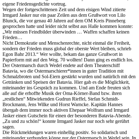
eigene Friedensgedichte vortrug.
Wegen der fortgeschrittenen Zeit und dem eisigen Wind zitierte
Irmgard Jasker nur ein paar Zeilen aus dem Grußwort von Lilo
Blunck, die vor genau 40 Jahren auf dem OM Kreis Pinneberg
gesprochen hatte und leider nicht selbst aus Halle kommen konnte:
„Wir müssen Feindbilder überwinden … Waffen schaffen keinen
Frieden…
Nicht Demokratie und Menschenrechte, nicht einmal die Freiheit,
sondern der Frieden muss global der oberste Wert bleiben, schrieb
Egon Bahr 2013.“ Wer wollte, bekam das ganze Grußwort in
Papierform mit auf den Weg. 70 wollten! Dann ging es endlich los.
Der Ostermarsch durch Wedel endete auf dem Theaterschiff
Batavia, wo die Ostermarschierer*innen in guter Tradition mit
Schmalzbroten und Sol-Eiern gestärkt wurden und natürlich mit den
Getränken und Speisen der Batavia. Hier gab es die Möglichkeit,
miteinander ins Gespräch zu kommen. Und am Ende freuten sich
alle auf die erhoffte Musik der Oma-Körner-Band bzw. ihren
„restlichen“ Mitwirkenden Gudrun Rieffel, Stefan Schmidt-
Brockmann, Jens Wilke und Horst Warncke. Kapitän Hannes
übergab dem immer noch aktiven Ehepaar Wolfram und Irmgard
Jasker einen Gutschein für einen der besonderen Batavia-Abende.
„Zu und zu schön!“ konnte Irmgard Jasker nur noch sehr gerührt
sagen.
Die Rückmeldungen waren einhellig positiv. So solidarisch und
miteinander verbunden könne nur der Ostermarsch in Wedel sein. In