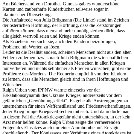
Am Bücherstand von Dorothea Ginolas gab es wunderschöne
Karten und zauberhafte Kinderbücher, teilweise sogar in
ukrainischer Übersetzung.
Die Auftaktrede von Julia Brügmann (Die Linke) stand im Zeichen
der österlichen Hoffnung, der Hoffnung, dass die Zerstörungen
aufhören können, dass niemand mehr unnötig sterben dürfe, dass
alle gleich wertvoll seien und Kriege enden können.
Als Erzieherin versucht sie, auch den Kindern beizubringen,
Probleme mit Worten zu lösen.
Leider ist die Realität anders, scheinen Menschen nicht aus den alten
Fehlern zu lernen bzw. sprach Julia Brügmann die wirtschaftlichen
Interessen an. Während die einfachen Menschen in allen Kriegen
nur verlieren und nichts sehnlicher als Frieden wünschen, gibt es die
Profiteure des Mordens. Die Rednerin empfiehlt von den Kindern
zu lernen, dass alle Menschen gleich sind in ihren Hoffnungen und
Wünschen.
Ralph Urban vom IPPNW warnte einerseits vor der
Eskalationsdynamik des Ukraine-Krieges, andererseits vor dem
gefährlichen „Gewöhnungseffekt“. Es gelte alle Anstrengungen zu
unternehmen für einen Waffenstillstand und Friedensverhandlungen.
Jeder Krieg bringe Kriegsverbrechen mit sich. Und dann dürfe man
in diesem Fall die Atomkriegsgefahr nicht unterschätzen, in der kein
Arzt mehr helfen könne. Ralph Urban zeigte die verheerenden
Folgen des Einsatzes auch nur einer Atombombe auf. Er sagte
abschließend: „Der Königsweg zur Verhütung eines Atomkrieges ist