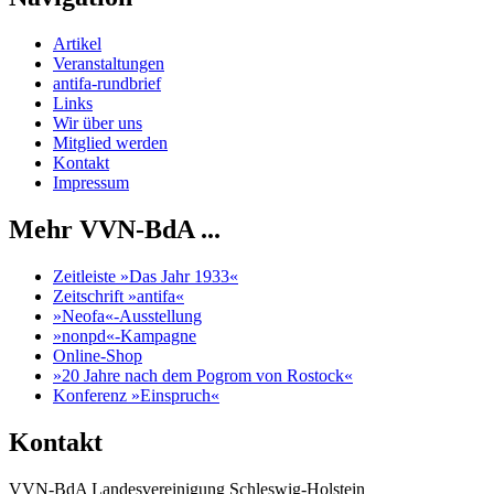
Artikel
Veranstaltungen
antifa-rundbrief
Links
Wir über uns
Mitglied werden
Kontakt
Impressum
Mehr VVN-BdA ...
Zeitleiste »Das Jahr 1933«
Zeitschrift »antifa«
»Neofa«-Ausstellung
»nonpd«-Kampagne
Online-Shop
»20 Jahre nach dem Pogrom von Rostock«
Konferenz »Einspruch«
Kontakt
VVN-BdA Landesvereinigung Schleswig-Holstein