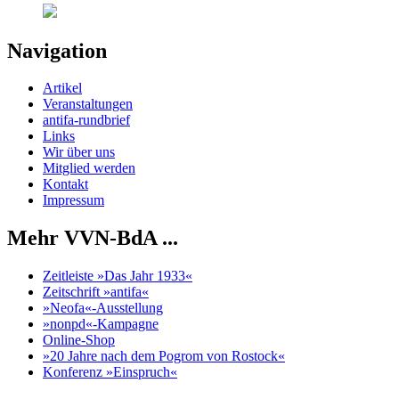
Navigation
Artikel
Veranstaltungen
antifa-rundbrief
Links
Wir über uns
Mitglied werden
Kontakt
Impressum
Mehr VVN-BdA ...
Zeitleiste »Das Jahr 1933«
Zeitschrift »antifa«
»Neofa«-Ausstellung
»nonpd«-Kampagne
Online-Shop
»20 Jahre nach dem Pogrom von Rostock«
Konferenz »Einspruch«